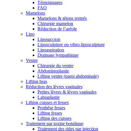
Témoignages
FAQ
Mamelons
Mamelons & tétons rentrés
Chirurgie mamelon
Réduction de l’aréole
Lipo
Liposuccion
Liposculpture ou vibro-liposculpture
Lipoaspiration
Drainage lympathique
Ventre
Chirurgie du ventre
Abdominoplastie
Lifting ventre (paroi abdominale)
Lifting bras
Réduction des lèvres vaginales
Petites lèvres & lèvres vaginales
Labiaplastie
Lifting cuisses et fesses
Prothèse fesses
Lifting fesses
Lifting des cuisses
Traitement par toxine botulique
Traitement des rides par injection