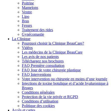
Poitrine
Mamelons
Ventre
Lipo
Bras
Fesses
Traitement des rides
Gynécomastie
La Clinique
Pourquoi choisir la Clinique BeauCare?
Vidéos
Les médecins de la Clinique BeauCare
Les avis de nos patients
Téléchargez nos brochures
FAQ Première consultation
FAQ Jour de votre chirurgie plastique
FAQ Interventions
Votre intervention ou chirurgie en moins d’une journée
Injections de toxine botulique et d’acide hyaluronique à
Bruges
Conditions générales
Protection de la vie privée et RGPD
Conditions d’utilisation
Politique des cookies
Accès et cartes