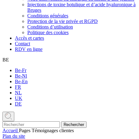
Injections de toxine botulique et d’acide hyaluronique à
Bruges
Conditions générales
Protection de la vie privée et RGPD
Conditions d’utilisation
Politique des cookies
Accès et cartes
Contact
RDV en ligne
BE
Be-Fr
Be-Nl
Be-En
FR
NL
UK
DE
Accueil
Pages
Témoignages clientes
Plan du site