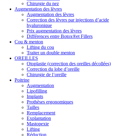
Chirurgie du nez
Augmentation des lèvres
Augmentation des lèvres
Correction des lèvres par injections d’acide
hyaluronique
Prix augmentation des lèvres
Différences entre Botox®et Fillers
Cou & menton
Lifting du cou
Traiter un double menton
OREILLES
Otoplastie (correction des oreilles décollées)
Correction du lobe d’oreille
Chirurgie de l’oreille
Poitrine
Augmentation
Lipofilling
Implants
Prothèses ergonomiques
Tailles
Remplacement
Explantation
Mastopexie
Lifting
Réduction