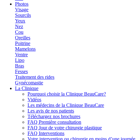
Photos
Visage
Sourcils
Yeux
Nez
Cou
Oreilles
Poitrine
Mamelons
Ventre
Lipo
Bras
Fesses
Traitement des rides
Gynécomastie
La Clinique
Pourquoi choisir la Clinique BeauCare?
Vidéos
Les médecins de la Clinique BeauCare
Les avis de nos patients
Téléchargez nos brochures
FAQ Première consultation
FAQ Jour de votre chirurgie plastique
FAQ Interventions
Votre intervention ou chirurgie en moins d’une journée