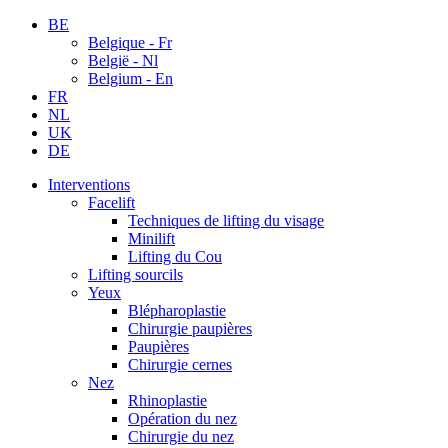
BE
Belgique - Fr
België - Nl
Belgium - En
FR
NL
UK
DE
Interventions
Facelift
Techniques de lifting du visage
Minilift
Lifting du Cou
Lifting sourcils
Yeux
Blépharoplastie
Chirurgie paupières
Paupières
Chirurgie cernes
Nez
Rhinoplastie
Opération du nez
Chirurgie du nez