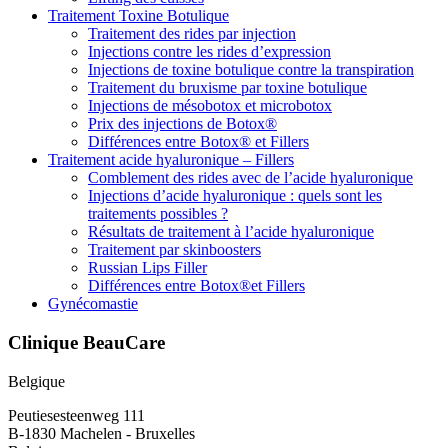
Traitement Toxine Botulique
Traitement des rides par injection
Injections contre les rides d’expression
Injections de toxine botulique contre la transpiration
Traitement du bruxisme par toxine botulique
Injections de mésobotox et microbotox
Prix des injections de Botox®
Différences entre Botox® et Fillers
Traitement acide hyaluronique – Fillers
Comblement des rides avec de l’acide hyaluronique
Injections d’acide hyaluronique : quels sont les
traitements possibles ?
Résultats de traitement à l’acide hyaluronique
Traitement par skinboosters
Russian Lips Filler
Différences entre Botox®et Fillers
Gynécomastie
Clinique BeauCare
Belgique
Peutiesesteenweg 111
B-1830 Machelen - Bruxelles