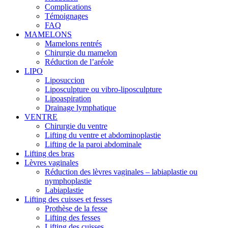
Complications
Témoignages
FAQ
MAMELONS
Mamelons rentrés
Chirurgie du mamelon
Réduction de l’aréole
LIPO
Liposuccion
Liposculpture ou vibro-liposculpture
Lipoaspiration
Drainage lymphatique
VENTRE
Chirurgie du ventre
Lifting du ventre et abdominoplastie
Lifting de la paroi abdominale
Lifting des bras
Lèvres vaginales
Réduction des lèvres vaginales – labiaplastie ou
nymphoplastie
Labiaplastie
Lifting des cuisses et fesses
Prothèse de la fesse
Lifting des fesses
Lifting des cuisses