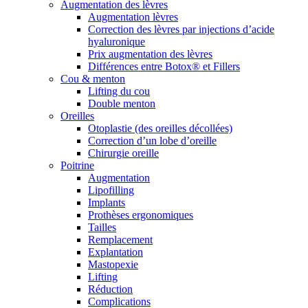
Augmentation des lèvres
Augmentation lèvres
Correction des lèvres par injections d’acide
hyaluronique
Prix augmentation des lèvres
Différences entre Botox® et Fillers
Cou & menton
Lifting du cou
Double menton
Oreilles
Otoplastie (des oreilles décollées)
Correction d’un lobe d’oreille
Chirurgie oreille
Poitrine
Augmentation
Lipofilling
Implants
Prothèses ergonomiques
Tailles
Remplacement
Explantation
Mastopexie
Lifting
Réduction
Complications