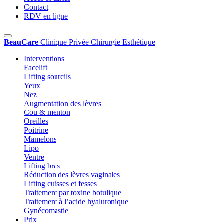
Contact
RDV en ligne
BeauCare
Clinique Privée Chirurgie Esthétique
Interventions
Facelift
Lifting sourcils
Yeux
Nez
Augmentation des lèvres
Cou & menton
Oreilles
Poitrine
Mamelons
Lipo
Ventre
Lifting bras
Réduction des lèvres vaginales
Lifting cuisses et fesses
Traitement par toxine botulique
Traitement à l’acide hyaluronique
Gynécomastie
Prix